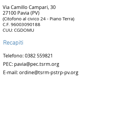
Via Camillo Campari, 30
27100 Pavia (PV)
(Citofono al civico 24 - Piano Terra)
C.F.
96003090188
CUU: CGDOMU
Recapiti
Telefono: 0382 559821
PEC: pavia@pec.tsrm.org
E-mail: ordine@tsrm-pstrp-pv.org
Al fine di ottimizzare la gestione delle
richieste, le telefonate in entrata sono
consentite previa programmazione di un
appuntamento da richiedersi a mezzo e-
mail