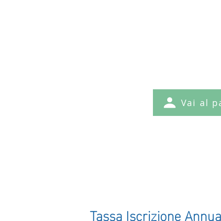
9
più spese d
Vai al 
Guarda il 
Tassa Iscrizione Annua