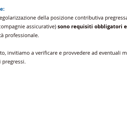
he:
 regolarizzazione della posizione contributiva pregres
 compagnie assicurative)
s
ono requisiti obbligatori 
tà professionale.
o, invitiamo a verificare e provvedere ad eventuali 
 pregressi.
 rinnovo annuale
Assicurazione
ofessioni)
(Tutte le