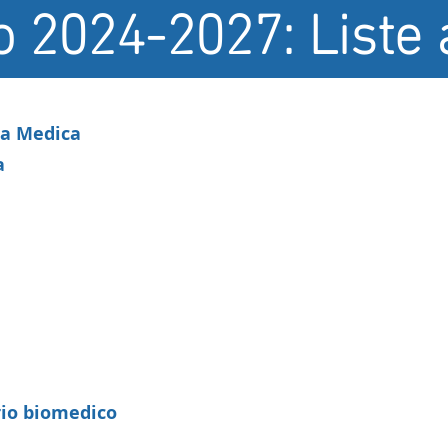
o 2024-2027: List
ia Medica
a
rio biomedico