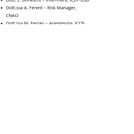
Dott.ssa A. Ferent – Risk Manager,
CNAO
Dott.ssa M. Ferrari – Anestesista, ICCP-
GSD
Dott. A. Ferro – Infermiere, ICCP-GSD
Dott.ssa E. Gandolfi – Infermiere, ICCP-
GSD
Dott.ssa C. Garofoli – Infermiere, ICCP-
GSD
RESPONSABILI SCIENTIFICI
Dott. G. Balsamo – Presidente CdA
TSRM
Dott. L. Spagnolo – Vicepresidente
Ordine TSRM e PSTRP