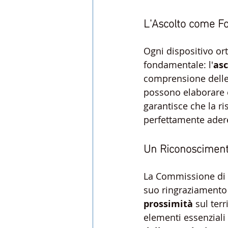
L'Ascolto come F
Ogni dispositivo or
fondamentale: l'
asc
comprensione delle s
possono elaborare 
garantisce che la r
perfettamente adere
Un Riconosciment
La Commissione di a
suo ringraziamento a
prossimità
 sul ter
elementi essenziali