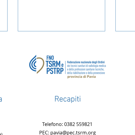
L'Ordine: una comunità di
Petiz
a
Recapiti
professionisti e persone
della
l’abo
di es
Telefono: 0382 559821
profe
PEC: pavia@pec.tsrm.org
a)