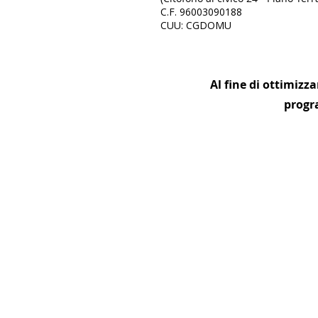
C.F.
96003090188
CUU: CGDOMU
Al fine di ottimizza
progr