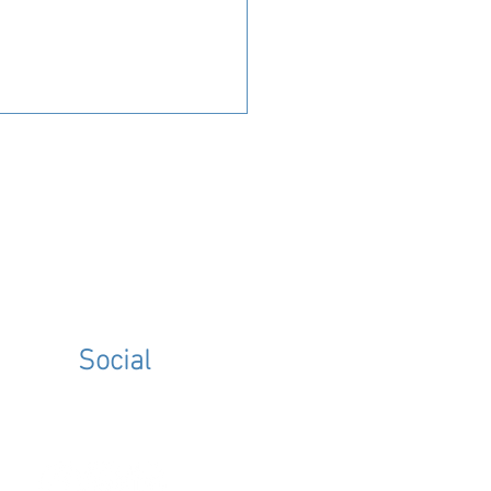
ione ai sensi dell’art. 50
Social
 Costituzione per
lizione definitiva del vincolo
clusività gravante sui
ssionisti sanitari del SSN