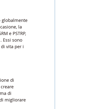
 globalmente 
casione, la 
SRM e PSTRP, 
i. Essi sono 
i vita per i 
zione di 
 creare 
mma di 
di migliorare 