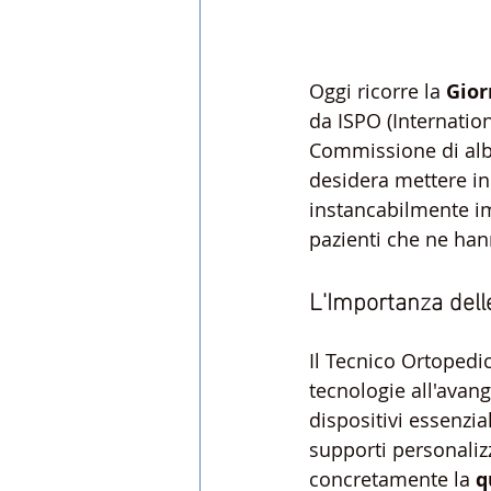
Oggi ricorre la 
Gior
da ISPO (Internation
Commissione di albo
desidera mettere in 
instancabilmente imp
pazienti che ne ha
L'Importanza dell
Il Tecnico Ortoped
tecnologie all'avan
dispositivi essenzia
supporti personalizz
concretamente la 
q