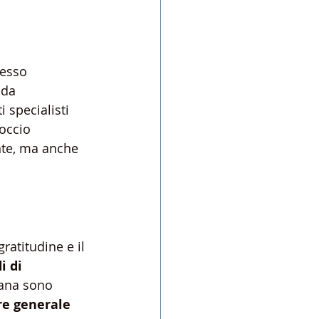
cesso 
nda 
 specialisti 
occio 
nte, ma anche 
atitudine e il 
i di 
iana sono 
e generale 