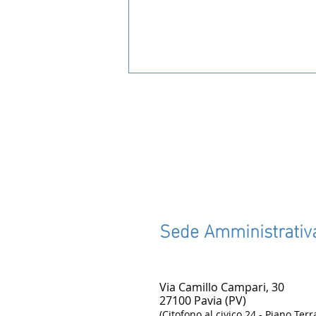
Osteopati, dal 14 settembre
Sede Amministrativ
scatta l’iscrizione all’Ordine
Via Camillo Campari, 30
27100 Pavia (PV)
(Citofono al civico 24 - Piano Terr