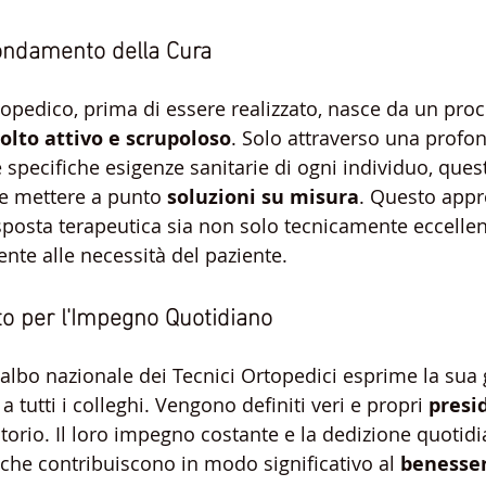
ondamento della Cura
topedico, prima di essere realizzato, nasce da un pro
olto attivo e scrupoloso
. Solo attraverso una profo
pecifiche esigenze sanitarie di ogni individuo, questi
e mettere a punto 
soluzioni su misura
. Questo appr
isposta terapeutica sia non solo tecnicamente eccelle
nte alle necessità del paziente.
o per l'Impegno Quotidiano
lbo nazionale dei Tecnici Ortopedici esprime la sua gr
 tutti i colleghi. Vengono definiti veri e propri 
presid
ritorio. Il loro impegno costante e la dedizione quotid
 che contribuiscono in modo significativo al 
benesser