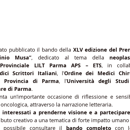
ato pubblicato il bando della 
XLV edizione del Prem
inio Musa”
, dedicato al tema della 
neoplas
 Provinciale LILT Parma APS – ETS
, in colla
ici Scrittori Italiani
, l’
Ordine dei Medici Chiru
a Provincia di Parma
, l’
Università degli Stud
are di Parma
.
ta un’importante occasione di riflessione e sensibi
oncologica, attraverso la narrazione letteraria.
i interessati a prenderne visione e a partecipar
ributo creativo a una tematica di forte impatto umano 
possibile consultare il 
bando completo
 con l