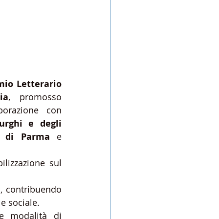
io Letterario 
ia
, promosso 
borazione con 
rghi e degli 
i di Parma
 e 
lizzazione sul 
e
, contribuendo 
e sociale.
e modalità di 