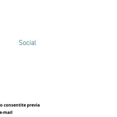
ione ai sensi dell’art. 50
Social
 Costituzione per
lizione definitiva del vincolo
clusività gravante sui
ssionisti sanitari del SSN
ono consentite previa
e-mail