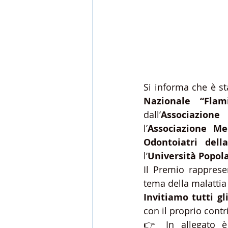
Si informa che è st
Nazionale “Flam
dall’
Associazione
l’
Associazione Med
Odontoiatri dell
l’
Università Popol
Il Premio rappresen
tema della malattia 
Invitiamo tutti gl
con il proprio cont
👉 In allegato è 