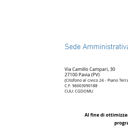
Osteopati, dal 14 settembre
Sede Amministrativ
scatta l’iscrizione all’Ordine
Via Camillo Campari, 30
27100 Pavia (PV)
(Citofono al civico 24 - Piano Terr
C.F.
96003090188
CUU: CGDOMU
Al fine di ottimizza
progr