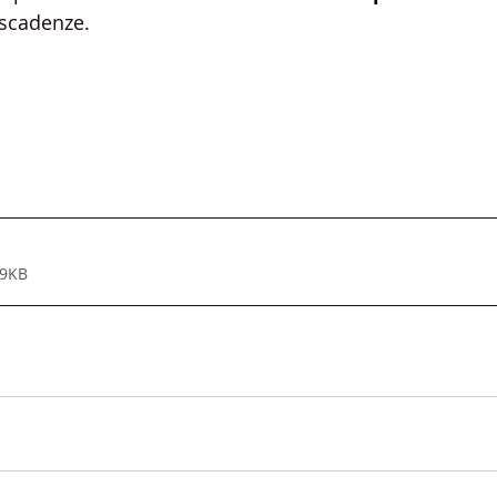
 scadenze.
99KB