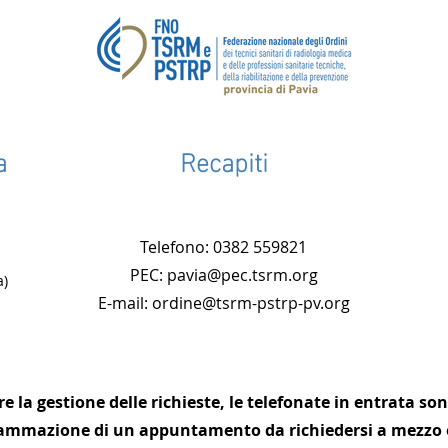
L'Ordine: una comunità di
Petiz
a
Recapiti
professionisti e persone
della
l’abo
di es
Telefono: 0382 559821
profe
PEC: pavia@pec.tsrm.org
a)
E-mail: ordine@tsrm-pstrp-pv.org
re la gestione delle richieste, le telefonate in entrata s
ammazione di un appuntamento da richiedersi a mezzo 