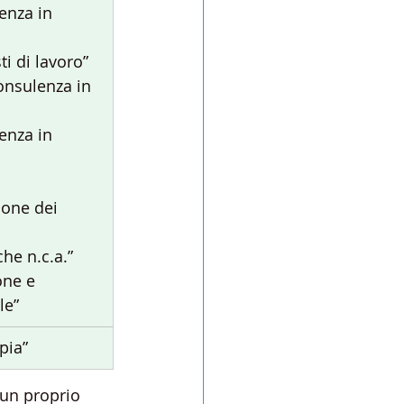
lenza in 
ti di lavoro”
consulenza in
lenza in 
ione dei 
che n.c.a.”
one e
le”
apia”
 un proprio 