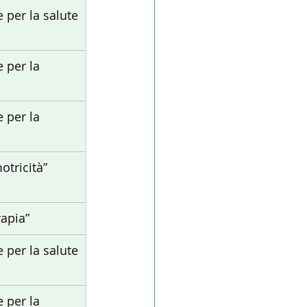
ie per la salute
e per la 
e per la 
otricità”
rapia”
ie per la salute
e per la 