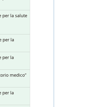
ie per la salute
e per la 
e per la 
atorio medico”
e per la 