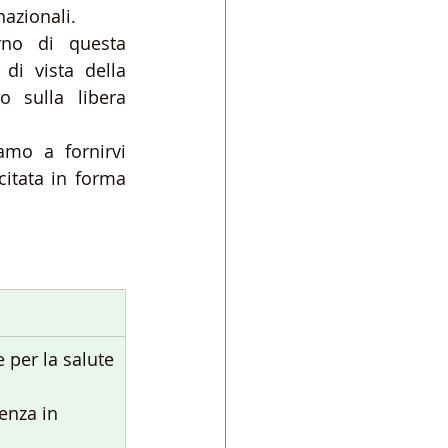
azionali.
rno di questa 
i vista della 
 sulla libera 
mo a fornirvi 
itata in forma 
ie per la salute
lenza in 